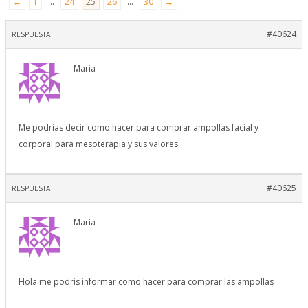
←
1
…
24
25
26
…
30
→
#40624
RESPUESTA
Maria
Me podrias decir como hacer para comprar ampollas facial y
corporal para mesoterapia y sus valores
#40625
RESPUESTA
Maria
Hola me podris informar como hacer para comprar las ampollas