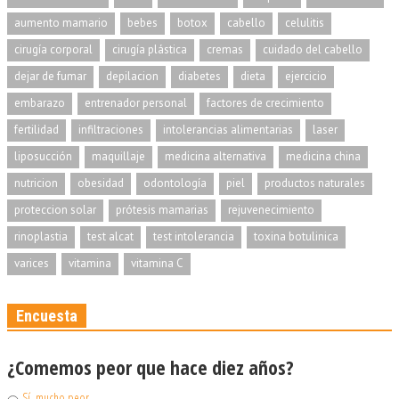
aumento mamario
bebes
botox
cabello
celulitis
cirugía corporal
cirugía plástica
cremas
cuidado del cabello
dejar de fumar
depilacion
diabetes
dieta
ejercicio
embarazo
entrenador personal
factores de crecimiento
fertilidad
infiltraciones
intolerancias alimentarias
laser
liposucción
maquillaje
medicina alternativa
medicina china
nutricion
obesidad
odontología
piel
productos naturales
proteccion solar
prótesis mamarias
rejuvenecimiento
rinoplastia
test alcat
test intolerancia
toxina botulinica
varices
vitamina
vitamina C
Encuesta
¿Comemos peor que hace diez años?
Sí, mucho peor