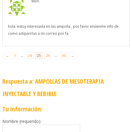
Mori
hola. estoy interesada en las ampolla , por favor envienme info de
como adquirirlas a mi correo por fa
←
1
…
24
25
26
…
30
→
Respuesta a: AMPOLLAS DE MESOTERAPIA
INYECTABLE Y BEBIBLE
Tu información:
Nombre (requerido):