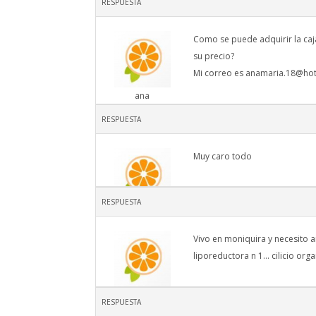
RESPUESTA
ana
Como se puede adquirir la caj
su precio?
Mi correo es
anamaria.18@hot
ana
RESPUESTA
Muy caro todo
RESPUESTA
lenon
Vivo en moniquira y necesito 
liporeductora n 1… cilicio org
fabiola vargas
RESPUESTA