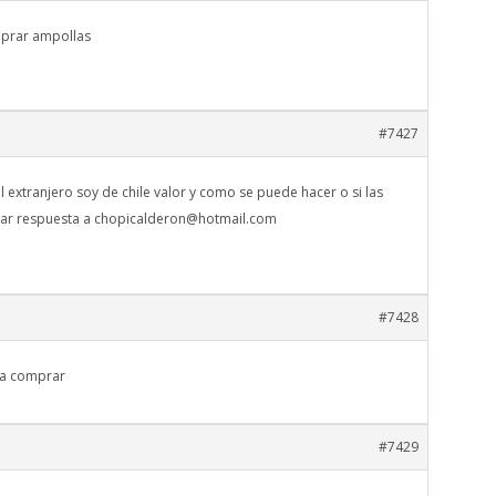
nprar ampollas
#7427
 extranjero soy de chile valor y como se puede hacer o si las
iar respuesta a
chopicalderon@hotmail.com
#7428
ra comprar
#7429