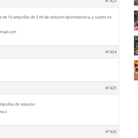
#7423
a de 10 ampollas de 5 ml de solución liporeductora, y cuanto es
mail.com
#7424
#7425
ampollas de solucion
anico
#7426