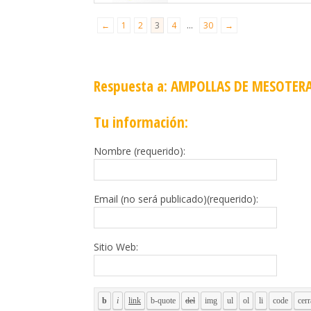
Laura
←
1
2
3
4
…
30
→
Respuesta a: AMPOLLAS DE MESOTERA
Tu información:
Nombre (requerido):
Email (no será publicado)(requerido):
Sitio Web: