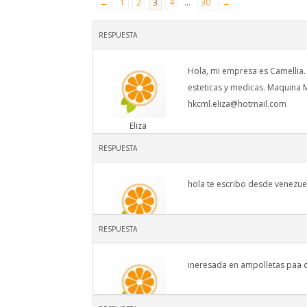
←
1
2
3
4
…
30
→
RESPUESTA
Hola, mi empresa es Camellia.
esteticas y medicas. Maquina 
hkcml.eliza@hotmail.com
Eliza
RESPUESTA
hola te escribo desde venezuel
RESPUESTA
adrianatatsis@ya
ineresada en ampolletas paa 