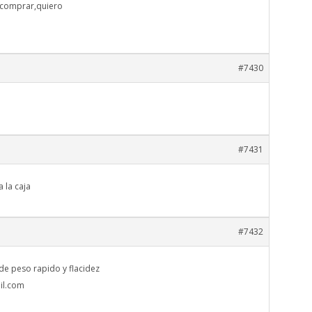
 comprar,quiero
#7430
#7431
 la caja
#7432
de peso rapido y flacidez
il.com