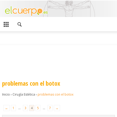
problemas con el botox
Inicio
›
Cirugía Estética
›
problemas con el botox
←
1
…
3
4
5
…
7
→