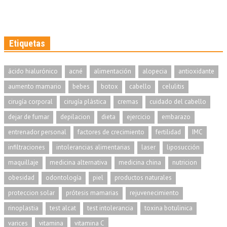
Etiquetas
ácido hialurónico
acné
alimentación
alopecia
antioxidante
aumento mamario
bebes
botox
cabello
celulitis
cirugía corporal
cirugía plástica
cremas
cuidado del cabello
dejar de fumar
depilacion
dieta
ejercicio
embarazo
entrenador personal
factores de crecimiento
fertilidad
IMC
infiltraciones
intolerancias alimentarias
laser
liposucción
maquillaje
medicina alternativa
medicina china
nutricion
obesidad
odontología
piel
productos naturales
proteccion solar
prótesis mamarias
rejuvenecimiento
rinoplastia
test alcat
test intolerancia
toxina botulinica
varices
vitamina
vitamina C