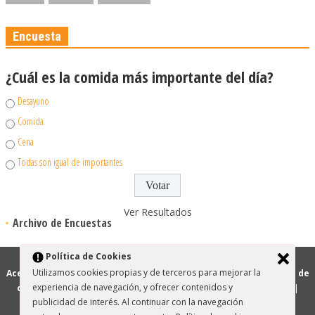
Encuesta
¿Cuál es la comida más importante del día?
Desayuno
Comida
Cena
Todas son igual de importantes
Ver Resultados
Archivo de Encuestas
Política de Cookies
el cuerpo.es 2006-2026
Utilizamos cookies propias y de terceros para mejorar la
Acerca de elcuerpo.es
|
Información legal
|
Privacidad
|
Política de
experiencia de navegación, y ofrecer contenidos y
cookies
|
Glosario de estética
|
Mapa web
|
Sugerir sitio web
|
publicidad de interés. Al continuar con la navegación
Tienda Online Cosméticos